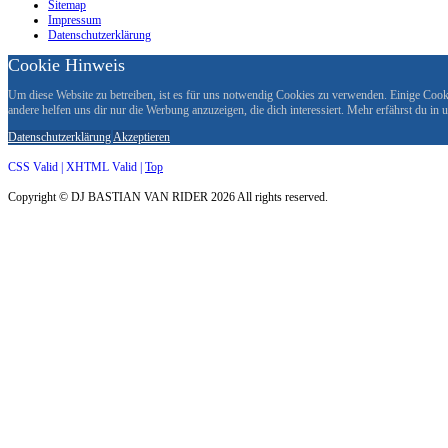
Sitemap
Impressum
Datenschutzerklärung
Cookie Hinweis
Um diese Website zu betreiben, ist es für uns notwendig Cookies zu verwenden. Einige Cookie
andere helfen uns dir nur die Werbung anzuzeigen, die dich interessiert. Mehr erfährst du in
Datenschutzerklärung
Akzeptieren
CSS Valid |
XHTML Valid |
Top
Copyright ©
DJ BASTIAN VAN RIDER
2026 All rights reserved.