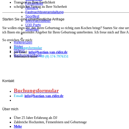
Transport zu Ihrer Festlichkeit
Firmenfeier
schriftlicher Vertrag zu Ihrer Sicherheit
Abiparty
Fastnachtsveranstaltung
Sportfest
Starten Sie eine unverbindliche Anfrage
Weihnachtsfeier
Ü30 Party
Sie wollen einen DJ, der Ihren Geburtstag so richtig zum Kochen bringt?
Starten Sie eine u
Silvester
ich Ihnen ein passendes Angebot für Ihren Geburtstag unterbreiten. Ich freue mich auf Ihre A
So erreichen Sie mich:
Referenzen
Bilder
Buchungsformular
Videos
per Email:
info@bastian-van-rider.de
Buchungsanfrage
Telefonisch unter:
+49 (0) 174-7976351
Kontakt
Buchungsformular
Email:
info@bastian-van-rider.de
Über
mich
Über 25 Jahre Erfahrung als DJ
Zahlreiche Hochzeiten, Firmenfeiern und Geburtstage
Mehr