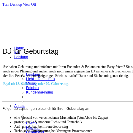
Turn Desktop View Off
Home
DJ für Geburtstag
Info
Leistung
Sie haben Geburtstag und möchten mit Ihren Freunden & Bekannten eine Party feiern? Sie st
noch in der Planung und suchen noch nach einem engagierten DJ mit einer entsprechenden L
Leistung
der Ihre Feier zu einem einzigartigen Erlebnis macht? Dann sind Sie bei mir genau richtig.
Licht + Tontechnik
Musik
Egal ob 18. Geburstag oder 60. Geburtstag
.
Fotobox
Kundenmeinung
Anlass
Folgende Leistungen biete ich für Ihren Geburtstag an:
eine Vielzahl von verschiedenen Musiktiteln (Von Abba bis Zappa)
professionelle & moderne Licht- und Tontechnik
Events
Auf- und Abbau bei Ihrem Geburtstag
Hochzeit
Technische Unterstützung bei Vorträgen/ Präsentationen
Geburtstag