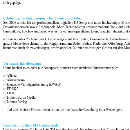
früh geprägt.
Erfahrung, Technik, Gespür – für Events, die bleiben
Seit 2008 arbeite ich mit professionellem, digitalem DJ-Setup und nutze hochwertiges Musikm
Downloadportalen sowie Promopools. Mein Technik-Setup umfasst moderne Ton- und Lich
Funkmikros, Fotobox und alles, was es für ein unvergessliches Event braucht – dezent und z
Ich bin seit über 25 Jahren als DJ unterwegs – auf Hochzeiten, Firmenevents, Geburtstagen
ganz Südwestdeutschland. In der Region rund um Baden-Baden, Karlsruhe, Offenburg, Ach
kennt man mich als zuverlässigen, professionellen DJ mit dem richtigen Gespür für den Mo
Vertrauen, das überzeugt
Heute buchen mich nicht nur Brautpaare, sondern auch namhafte Unternehmen wie:
✅ Allianz
✅ Audizentrum
✅ Deutsche Vermögensberatung (DVAG)
✅ EDEKA
✅ LIDL
✅ Hubert Burda Media
✅ Nomos Verlag
…und viele weitere Firmen, wenn es um die musikalische Gestaltung ihrer Events geht.
Persönlich. Ehrlich. Mit Leidenschaft.
Was mich ausmacht? Ich bin kein "DJ von der Stange". Ich nehme mir Zeit für euch – in der