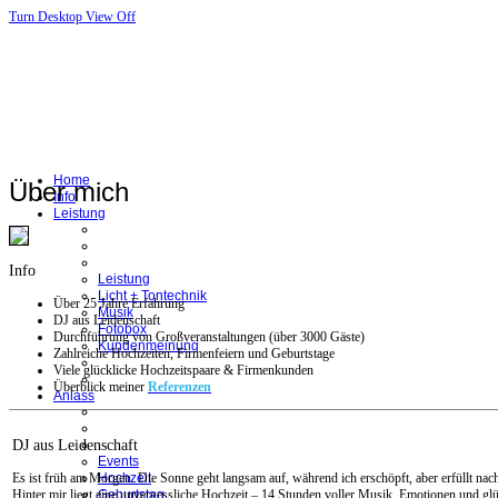
Turn Desktop View Off
Home
Über mich
Info
Leistung
Info
Leistung
Licht + Tontechnik
Über 25 Jahre Erfahrung
Musik
DJ aus Leidenschaft
Fotobox
Durchführung von Großveranstaltungen (über 3000 Gäste)
Kundenmeinung
Zahlreiche Hochzeiten, Firmenfeiern und Geburtstage
Viele glücklicke Hochzeitspaare & Firmenkunden
Überblick meiner
Referenzen
Anlass
DJ aus Leidenschaft
Events
Hochzeit
Es ist früh am Morgen. Die Sonne geht langsam auf, während ich erschöpft, aber erfüllt 
Geburtstag
Hinter mir liegt eine unvergessliche Hochzeit – 14 Stunden voller Musik, Emotionen und glü