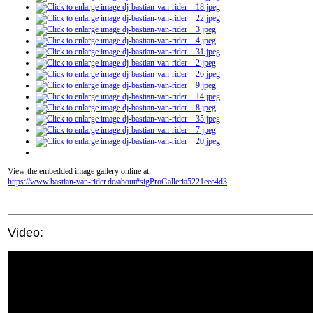
View the embedded image gallery online at:
https://www.bastian-van-rider.de/about#sigProGalleria5221eee4d3
Video: