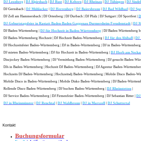
DJ Leonberg
|
DJ Alpirsbach
|
DJ Rust
|
DJ Keltern
|
DJ Rheinau
|
DJ Tübingen
|
DJ Sindel
DJ Gernsbach |
DJ Mühlacker
|
DJ Herrenberg
|
DJ Baiersbronn
|
DJ Bad Wildbad
|
DJ Spe
DJ Zell am Hammersbach | DJ Ortenberg | DJ Durbach | DJ Pfalz | DJ Suttgart | DJ Sportfest |
D
DJ Geburtstagsfeier in Rastatt Baden-Baden Gaggenau Durmersheim Freudenstadt
|
DJ M
DJ Baden-Württemberg |
DJ für Hochzeit in Baden-Württemberg
| DJ Baden-Württemberg b
DJ Baden-Württemberg Hochzeit | DJ Hochzeit Baden-Württemberg |
DJ für den Abiball
|
DJ 
DJ Hochzeitsfeier Baden-Württemberg | DJ in Baden-Württemberg | DJ in Baden-Württemberg
DJ mieten Baden-Württemberg | DJ für Hochzeit in Baden-Württemberg |
DJ Horb am Necka
Discjockey Baden-Württemberg | DJ Vermittlung Baden-Württemberg | DJ gesucht Baden-Wür
DJs in Baden-Württemberg | Hochzeit DJ Baden-Württemberg | DJ Agentur Baden-Württember
Hochzeits DJ Baden-Württemberg | Hochzeitsdj Baden-Württemberg | Mobile Disco Baden-Wü
Mobile Disco in Baden-Württemberg | Mobile Disko Baden-Württemberg | DJ Baden-Württem
Rollende Disco Baden-Württemberg | DJ buchen Baden-Württemberg |
DJ Rheinstetten
|
DJ Service Baden-Württemberg | DJ Firmenfeier Baden-Württemberg | DJ Sebastian Ritter
|
DJ
DJ in Rheinmünster
|
DJ Renchtal
|
DJ Waldbronn
|
DJ in Marxzell
|
DJ Schuttertal
Kontakt
Buchungsformular