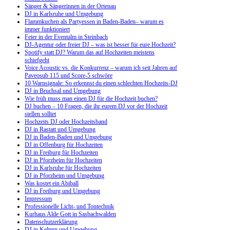
Sänger & Sängerinnen in der Ortenau
DJ in Karlsruhe und Umgebung
Flammkuchen als Partyessen in Baden-Baden– warum es
immer funktioniert
Feier in der Eventalm in Steinbach
DJ-Agentur oder freier DJ – was ist besser für eure Hochzeit?
Spotify statt DJ? Warum das auf Hochzeiten meistens
schiefgeht
Voice Acoustic vs. die Konkurrenz – warum ich seit Jahren auf
Paveosub 115 und Score-5 schwöre
10 Warnsignale: So erkennst du einen schlechten Hochzeits-DJ
DJ in Bruchsal und Umgebung
Wie früh muss man einen DJ für die Hochzeit buchen?
DJ buchen – 10 Fragen, die ihr eurem DJ vor der Hochzeit
stellen solltet
Hochzeits DJ oder Hochzeitsband
DJ in Rastatt und Umgebung
DJ in Baden-Baden und Umgebung
DJ in Offenburg für Hochzeiten
DJ in Freiburg für Hochzeiten
DJ in Pforzheim für Hochzeiten
DJ in Karlsruhe für Hochzeiten
DJ in Pforzheim und Umgebung
Was kostet ein Abiball
DJ in Freiburg und Umgebung
Impressum
Professionelle Licht- und Tontechnik
Kurhaus Alde Gott in Sasbachwalden
Datenschutzerklärung
DJ in Keltern und Umgebung