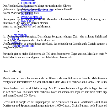
Firmenfeier
Der Abschied des Brautpaares klingt mir noch in den Ohren:
Abiparty
„Alle waren begeistert – danke für diesen besonderen Abend!“
Fastnachtsveranstaltung
Solche Worte bedeuten mir alles.
Sportfest
Weihnachtsfeier
Denn genau darum geht es mir als DJ: Menschen miteinander zu verbinden, Stimmung zu 
Ü30 Party
untermalen, die lange im Herzen bleiben.
Silvester
Wenn ich auflege, bin ich voll im Moment.
Referenzen
Ich beobachte, spüre, reagiere. Der richtige Song zur richtigen Zeit – das ist keine Zufallss
Bilder
Einfühlungsvermögen und echter Leidenschaft.
Videos
Und manchmal ist es genau dieses eine Lied, das plötzlich ein Lächeln aufs Gesicht zaubert
Buchungsanfrage
vergessen glaubte.
Für mich gibt es nichts Schöneres, als Teil eines besonderen Tages zu sein. Musik ist mein
Jede Feier ist anders – und genau das liebe ich an diesem Job.
Beschreibung
Musik war bei uns zuhause mehr als nur Klang – sie war Teil unserer Familie. Mein Großva
erfolgreiche Turniertänzer. So war schon früh klar: Musik ist mehr als ein Hobby – sie ist m
Diese Leidenschaft hat sich früh gezeigt: Mit 12 Jahren, bei einem Jugendferienlager, faszin
an ließ mich das DJ-Fieber nicht mehr los. Noch im selben Jahr legte ich mir mein erstes e
und einen Doppel-CD-Player.
Bereits mit 14 sorgte ich auf Jugendpartys und Schulfesten für volle Tanzflächen – mit 16 
Dorffesten und Sportveranstaltungen mit über 1.000 Gästen. Große Bühnen, volle Plätze, e