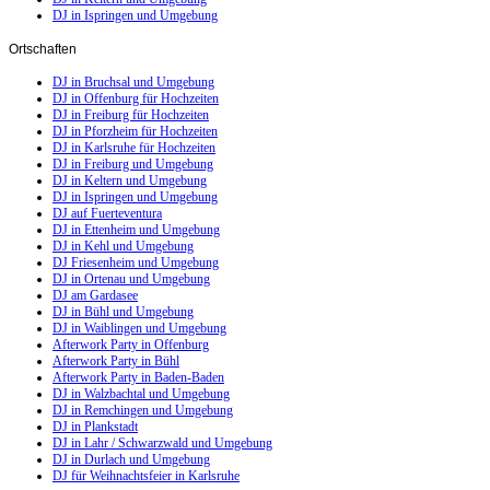
DJ in Ispringen und Umgebung
Ortschaften
DJ in Bruchsal und Umgebung
DJ in Offenburg für Hochzeiten
DJ in Freiburg für Hochzeiten
DJ in Pforzheim für Hochzeiten
DJ in Karlsruhe für Hochzeiten
DJ in Freiburg und Umgebung
DJ in Keltern und Umgebung
DJ in Ispringen und Umgebung
DJ auf Fuerteventura
DJ in Ettenheim und Umgebung
DJ in Kehl und Umgebung
DJ Friesenheim und Umgebung
DJ in Ortenau und Umgebung
DJ am Gardasee
DJ in Bühl und Umgebung
DJ in Waiblingen und Umgebung
Afterwork Party in Offenburg
Afterwork Party in Bühl
Afterwork Party in Baden-Baden
DJ in Walzbachtal und Umgebung
DJ in Remchingen und Umgebung
DJ in Plankstadt
DJ in Lahr / Schwarzwald und Umgebung
DJ in Durlach und Umgebung
DJ für Weihnachtsfeier in Karlsruhe