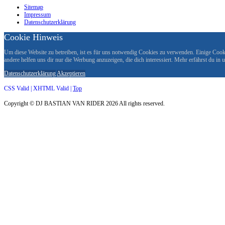
Sitemap
Impressum
Datenschutzerklärung
Cookie Hinweis
Um diese Website zu betreiben, ist es für uns notwendig Cookies zu verwenden. Einige Cookie
andere helfen uns dir nur die Werbung anzuzeigen, die dich interessiert. Mehr erfährst du in
Datenschutzerklärung
Akzeptieren
CSS Valid |
XHTML Valid |
Top
Copyright ©
DJ BASTIAN VAN RIDER
2026 All rights reserved.