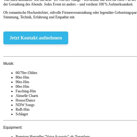
der Gestaltung des Abends. Jedes Event ist anders – und verdient 100 % Aufmerksamkeit.
Ob romantische Hochzeitsfeier, stilvolle Firmenveranstaltung oder legendäre Geburtstagspar
Stimmung, Technik, Erfahrung und Empathie mit.
Jetzt Kontakt aufnehmen
Musik:
60/70er-Oldies
80er-Hits
90er-Hits
00er-Hits
Fasching-Hits
Aktuelle Charts
House/Dance
NDW Songs
RnB-Hits
Schlager
Equipment:
Premium Hersteller "Voice Acoustic" als Tonanlage