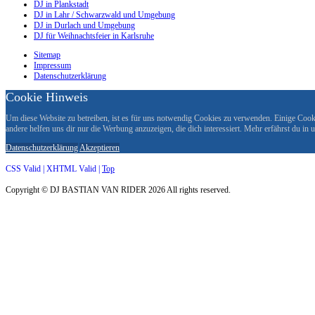
DJ in Plankstadt
DJ in Lahr / Schwarzwald und Umgebung
DJ in Durlach und Umgebung
DJ für Weihnachtsfeier in Karlsruhe
Sitemap
Impressum
Datenschutzerklärung
Cookie Hinweis
Um diese Website zu betreiben, ist es für uns notwendig Cookies zu verwenden. Einige Cookie
andere helfen uns dir nur die Werbung anzuzeigen, die dich interessiert. Mehr erfährst du in
Datenschutzerklärung
Akzeptieren
CSS Valid |
XHTML Valid |
Top
Copyright ©
DJ BASTIAN VAN RIDER
2026 All rights reserved.