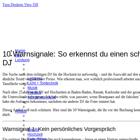
Turn Desktop View Off
Home
10 Warnsignale: So erkennst du einen sc
Info
Leistung
DJ
Die Suche nach dem richtigen DJ für die Hochzeit ist aufwendig – und die Auswahl auf den e
Leistung
ähnliche Texte, vergleichbare Preise. Wie erkennt man, wer wirklich professionell arbeitet u
Licht + Tontechnik
Tanzfläche sorgt?
Musik
Nach über 25 Jahren als DJ auf Hochzeiten in Baden-Baden, Rastatt, Karlsruhe und der ge
Fotobox
die Unterschiede sehr genau. Ich habe erlebt, was passiert, wenn Brautpaare auf die falschen
Kundenmeinung
habe die Anfragen bekommen, nachdem ein anderer DJ die Feier ruiniert hat.
Dieser Artikel soll euch schützen. Hier sind die 10 Warnsignale, die ihr vor der Buchung kenn
Anlass
dürft.
Warnsignal 1: Kein persönliches Vorgespräch
Events
Hochzeit
Geburtstag
Ein seriöser Hochzeits-DJ möchte euch kennenlernen – bevor er einen Vertrag unterschreibt.