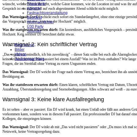
Firmenfeier
wünscht, welche Musik ihr liebt, welche Gäste kommen, wie die Location ist und was ihr auf
Abiparty
Gespräch ist ein individuell auf euch abgestimmter Abend schlicht nicht möglich.
Fastnachtsveranstaltung
Das Warnsignal:
Der DJ schickt euch sofort ein Standardangebot, ohne eine einzige persönli
Sportfest
das Vorgespräch sei erst „kurz vor der Hochzeit" möglich.
Weihnachtsfeier
Ü30 Party
Was ihr stattdessen erwarten dürft:
Ein kostenloses, ausführliches Vorgespräch – persönli
Silvester
Hochzeit. Kein seriöser DJ berechnet dafür etwas.
Warnsignal 2: Kein schriftlicher Vertrag
Referenzen
Bilder
Videos
„Das regeln wir mündlich, ich bin zuverlässig" – dieser Satz sollte bei euch alle Alarmglocken
Buchungsanfrage
keinerlei Absicherung. Was passiert bei einem Ausfall? Was ist im Preis enthalten? Wie lange
Fragen, die im Streitfall ohne Vertrag zu euren Ungunsten enden.
Das Warnsignal:
Der DJ weicht der Frage nach einem Vertrag aus, bezeichnet ihn als unnöti
Bestätigung an.
Was ihr stattdessen erwarten dürft:
Einen klaren, schriftlichen Vertrag mit Datum, Uhrzei
Anzahlung, Überstundenregelung und Stornobedingungen. Alles schwarz auf weiß – zu eur
Warnsignal 3: Keine klare Ausfallregelung
Es ist selten – aber es passiert. Ein DJ wird krank, hat einen Unfall oder fällt aus anderen Gr
vorkommen kann, sondern was in diesem Fall passiert. Ein professioneller DJ hat darauf ein
Kollegen, die einspringen können.
Das Warnsignal:
Der DJ winkt ab mit „Das wird nicht passieren" oder „Da muss ich mal sc
Netzwerk, keine Vertragsregelung dazu.