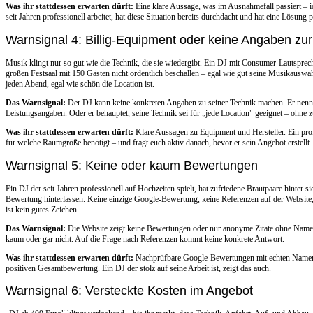
Was ihr stattdessen erwarten dürft:
Eine klare Aussage, was im Ausnahmefall passiert – id
seit Jahren professionell arbeitet, hat diese Situation bereits durchdacht und hat eine Lösung p
Warnsignal 4: Billig-Equipment oder keine Angaben zur
Musik klingt nur so gut wie die Technik, die sie wiedergibt. Ein DJ mit Consumer-Lautspre
großen Festsaal mit 150 Gästen nicht ordentlich beschallen – egal wie gut seine Musikauswahl 
jeden Abend, egal wie schön die Location ist.
Das Warnsignal:
Der DJ kann keine konkreten Angaben zu seiner Technik machen. Er nennt 
Leistungsangaben. Oder er behauptet, seine Technik sei für „jede Location" geeignet – ohne 
Was ihr stattdessen erwarten dürft:
Klare Aussagen zu Equipment und Hersteller. Ein pro
für welche Raumgröße benötigt – und fragt euch aktiv danach, bevor er sein Angebot erstellt.
Warnsignal 5: Keine oder kaum Bewertungen
Ein DJ der seit Jahren professionell auf Hochzeiten spielt, hat zufriedene Brautpaare hinter 
Bewertung hinterlassen. Keine einzige Google-Bewertung, keine Referenzen auf der Website
ist kein gutes Zeichen.
Das Warnsignal:
Die Website zeigt keine Bewertungen oder nur anonyme Zitate ohne Namen
kaum oder gar nicht. Auf die Frage nach Referenzen kommt keine konkrete Antwort.
Was ihr stattdessen erwarten dürft:
Nachprüfbare Google-Bewertungen mit echten Namen, 
positiven Gesamtbewertung. Ein DJ der stolz auf seine Arbeit ist, zeigt das auch.
Warnsignal 6: Versteckte Kosten im Angebot