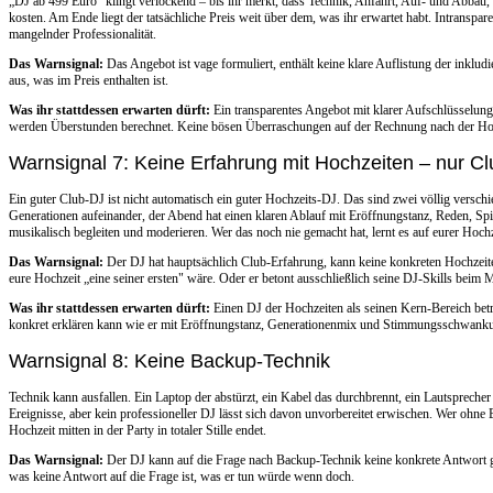
„DJ ab 499 Euro" klingt verlockend – bis ihr merkt, dass Technik, Anfahrt, Auf- und Abbau,
kosten. Am Ende liegt der tatsächliche Preis weit über dem, was ihr erwartet habt. Intranspare
mangelnder Professionalität.
Das Warnsignal:
Das Angebot ist vage formuliert, enthält keine klare Auflistung der inklud
aus, was im Preis enthalten ist.
Was ihr stattdessen erwarten dürft:
Ein transparentes Angebot mit klarer Aufschlüsselung 
werden Überstunden berechnet. Keine bösen Überraschungen auf der Rechnung nach der Ho
Warnsignal 7: Keine Erfahrung mit Hochzeiten – nur C
Ein guter Club-DJ ist nicht automatisch ein guter Hochzeits-DJ. Das sind zwei völlig verschi
Generationen aufeinander, der Abend hat einen klaren Ablauf mit Eröffnungstanz, Reden, Sp
musikalisch begleiten und moderieren. Wer das noch nie gemacht hat, lernt es auf eurer Hochz
Das Warnsignal:
Der DJ hat hauptsächlich Club-Erfahrung, kann keine konkreten Hochzeite
eure Hochzeit „eine seiner ersten" wäre. Oder er betont ausschließlich seine DJ-Skills beim
Was ihr stattdessen erwarten dürft:
Einen DJ der Hochzeiten als seinen Kern-Bereich betra
konkret erklären kann wie er mit Eröffnungstanz, Generationenmix und Stimmungsschwank
Warnsignal 8: Keine Backup-Technik
Technik kann ausfallen. Ein Laptop der abstürzt, ein Kabel das durchbrennt, ein Lautsprecher 
Ereignisse, aber kein professioneller DJ lässt sich davon unvorbereitet erwischen. Wer ohne B
Hochzeit mitten in der Party in totaler Stille endet.
Das Warnsignal:
Der DJ kann auf die Frage nach Backup-Technik keine konkrete Antwort ge
was keine Antwort auf die Frage ist, was er tun würde wenn doch.