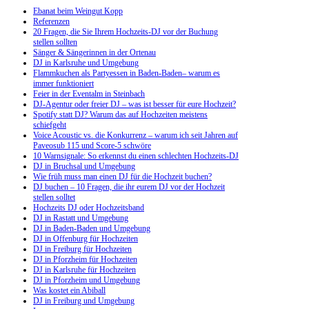
Ebanat beim Weingut Kopp
Referenzen
20 Fragen, die Sie Ihrem Hochzeits-DJ vor der Buchung
stellen sollten
Sänger & Sängerinnen in der Ortenau
DJ in Karlsruhe und Umgebung
Flammkuchen als Partyessen in Baden-Baden– warum es
immer funktioniert
Feier in der Eventalm in Steinbach
DJ-Agentur oder freier DJ – was ist besser für eure Hochzeit?
Spotify statt DJ? Warum das auf Hochzeiten meistens
schiefgeht
Voice Acoustic vs. die Konkurrenz – warum ich seit Jahren auf
Paveosub 115 und Score-5 schwöre
10 Warnsignale: So erkennst du einen schlechten Hochzeits-DJ
DJ in Bruchsal und Umgebung
Wie früh muss man einen DJ für die Hochzeit buchen?
DJ buchen – 10 Fragen, die ihr eurem DJ vor der Hochzeit
stellen solltet
Hochzeits DJ oder Hochzeitsband
DJ in Rastatt und Umgebung
DJ in Baden-Baden und Umgebung
DJ in Offenburg für Hochzeiten
DJ in Freiburg für Hochzeiten
DJ in Pforzheim für Hochzeiten
DJ in Karlsruhe für Hochzeiten
DJ in Pforzheim und Umgebung
Was kostet ein Abiball
DJ in Freiburg und Umgebung