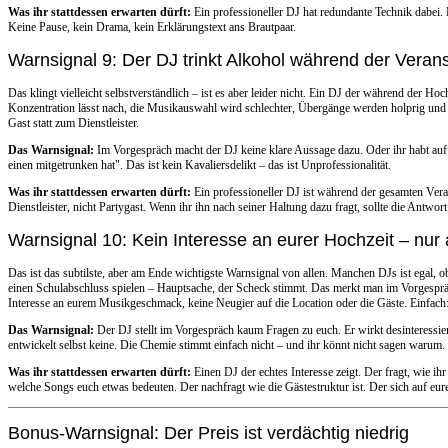
Was ihr stattdessen erwarten dürft:
Ein professioneller DJ hat redundante Technik dabei. F
Keine Pause, kein Drama, kein Erklärungstext ans Brautpaar.
Warnsignal 9: Der DJ trinkt Alkohol während der Verans
Das klingt vielleicht selbstverständlich – ist es aber leider nicht. Ein DJ der während der Hoch
Konzentration lässt nach, die Musikauswahl wird schlechter, Übergänge werden holprig und
Gast statt zum Dienstleister.
Das Warnsignal:
Im Vorgespräch macht der DJ keine klare Aussage dazu. Oder ihr habt auf 
einen mitgetrunken hat". Das ist kein Kavaliersdelikt – das ist Unprofessionalität.
Was ihr stattdessen erwarten dürft:
Ein professioneller DJ ist während der gesamten Veran
Dienstleister, nicht Partygast. Wenn ihr ihn nach seiner Haltung dazu fragt, sollte die Antw
Warnsignal 10: Kein Interesse an eurer Hochzeit – nur
Das ist das subtilste, aber am Ende wichtigste Warnsignal von allen. Manchen DJs ist egal, ob
einen Schulabschluss spielen – Hauptsache, der Scheck stimmt. Das merkt man im Vorgespräc
Interesse an eurem Musikgeschmack, keine Neugier auf die Location oder die Gäste. Einfach:
Das Warnsignal:
Der DJ stellt im Vorgespräch kaum Fragen zu euch. Er wirkt desinteressier
entwickelt selbst keine. Die Chemie stimmt einfach nicht – und ihr könnt nicht sagen warum.
Was ihr stattdessen erwarten dürft:
Einen DJ der echtes Interesse zeigt. Der fragt, wie i
welche Songs euch etwas bedeuten. Der nachfragt wie die Gästestruktur ist. Der sich auf eure
Bonus-Warnsignal: Der Preis ist verdächtig niedrig