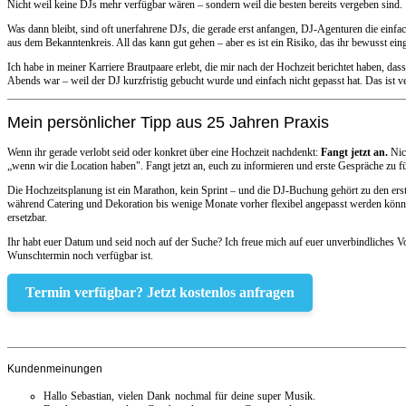
Nicht weil keine DJs mehr verfügbar wären – sondern weil die besten bereits vergeben sind.
Was dann bleibt, sind oft unerfahrene DJs, die gerade erst anfangen, DJ-Agenturen die ein
aus dem Bekanntenkreis. All das kann gut gehen – aber es ist ein Risiko, das ihr bewusst ein
Ich habe in meiner Karriere Brautpaare erlebt, die mir nach der Hochzeit berichtet haben, da
Abends war – weil der DJ kurzfristig gebucht wurde und einfach nicht gepasst hat. Das ist v
Mein persönlicher Tipp aus 25 Jahren Praxis
Wenn ihr gerade verlobt seid oder konkret über eine Hochzeit nachdenkt:
Fangt jetzt an.
Nich
„wenn wir die Location haben". Fangt jetzt an, euch zu informieren und erste Gespräche zu f
Die Hochzeitsplanung ist ein Marathon, kein Sprint – und die DJ-Buchung gehört zu den erste
während Catering und Dekoration bis wenige Monate vorher flexibel angepasst werden könn
ersetzbar.
Ihr habt euer Datum und seid noch auf der Suche? Ich freue mich auf euer unverbindliches V
Wunschtermin noch verfügbar ist.
Termin verfügbar? Jetzt kostenlos anfragen
Kundenmeinungen
Hallo Sebastian, vielen Dank nochmal für deine super Musik.