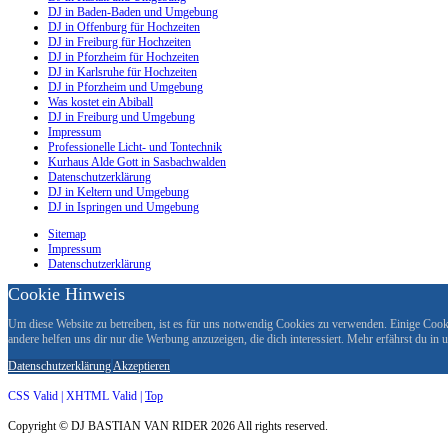
DJ in Baden-Baden und Umgebung
DJ in Offenburg für Hochzeiten
DJ in Freiburg für Hochzeiten
DJ in Pforzheim für Hochzeiten
DJ in Karlsruhe für Hochzeiten
DJ in Pforzheim und Umgebung
Was kostet ein Abiball
DJ in Freiburg und Umgebung
Impressum
Professionelle Licht- und Tontechnik
Kurhaus Alde Gott in Sasbachwalden
Datenschutzerklärung
DJ in Keltern und Umgebung
DJ in Ispringen und Umgebung
Sitemap
Impressum
Datenschutzerklärung
Cookie Hinweis
Um diese Website zu betreiben, ist es für uns notwendig Cookies zu verwenden. Einige Cookie
andere helfen uns dir nur die Werbung anzuzeigen, die dich interessiert. Mehr erfährst du in
Datenschutzerklärung
Akzeptieren
CSS Valid |
XHTML Valid |
Top
Copyright ©
DJ BASTIAN VAN RIDER
2026 All rights reserved.