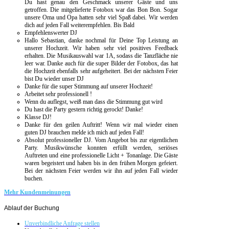
Du hast genau den Geschmack unserer Gäste und uns
getroffen. Die mitgelieferte Fotobox war das Bon Bon. Sogar
unsere Oma und Opa hatten sehr viel Spaß dabei. Wir werden
dich auf jeden Fall weiterempfehlen. Bis Bald
Empfehlenswerter DJ
Hallo Sebastian, danke nochmal für Deine Top Leistung an
unserer Hochzeit. Wir haben sehr viel positives Feedback
erhalten. Die Musikauswahl war 1A, sodass die Tanzfläche nie
leer war. Danke auch für die super Bilder der Fotobox, das hat
die Hochzeit ebenfalls sehr aufgeheitert. Bei der nächsten Feier
bist Du wieder unser DJ
Danke für die super Stimmung auf unserer Hochzeit!
Arbeitet sehr professionell !
Wenn du auflegst, weiß man dass die Stimmung gut wird
Du hast die Party gestern richtig gerockt! Danke!
Klasse DJ!
Danke für den geilen Auftritt!
Wenn wir mal wieder einen
guten DJ brauchen melde ich mich auf jeden Fall!
Absolut professioneller DJ. Vom Angebot bis zur eigentlichen
Party. Musikwünsche konnten erfüllt werden, seriöses
Auftreten und eine professionelle Licht + Tonanlage. Die Gäste
waren begeistert und haben bis in den frühen Morgen gefeiert.
Bei der nächsten Feier werden wir ihn auf jeden Fall wieder
buchen.
Mehr Kundenmeinungen
Ablauf
der Buchung
Unverbindliche Anfrage stellen