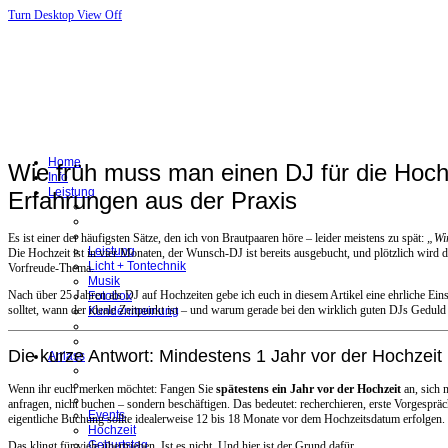
Turn Desktop View Off
Home
Wie früh muss man einen DJ für die Hoch
Info
Leistung
Erfahrungen aus der Praxis
Es ist einer der häufigsten Sätze, den ich von Brautpaaren höre – leider meistens zu spät:
„Wir
Leistung
Die Hochzeit ist in vier Monaten, der Wunsch-DJ ist bereits ausgebucht, und plötzlich wird 
Licht + Tontechnik
Vorfreude-Thema.
Musik
Nach über 25 Jahren als DJ auf Hochzeiten gebe ich euch in diesem Artikel eine ehrliche Ei
Fotobox
solltet, wann der ideale Zeitpunkt ist – und warum gerade bei den wirklich guten DJs Geduld
Kundenmeinung
Die kurze Antwort: Mindestens 1 Jahr vor der Hochzeit
Anlass
Wenn ihr euch merken möchtet: Fangen Sie
spätestens ein Jahr vor der Hochzeit
an, sich 
anfragen, nicht buchen – sondern beschäftigen. Das bedeutet: recherchieren, erste Vorgesprä
Events
eigentliche Buchung sollte idealerweise 12 bis 18 Monate vor dem Hochzeitsdatum erfolgen.
Hochzeit
Geburtstag
Das klingt für viele übertrieben. Ist es nicht. Und hier ist der Grund dafür.