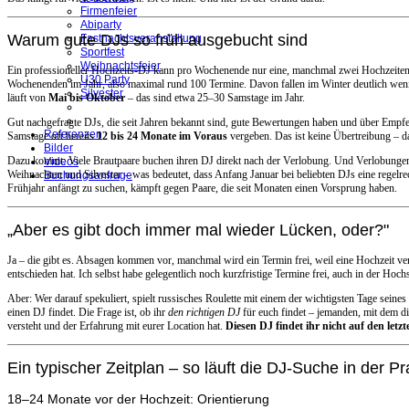
Firmenfeier
Abiparty
Warum gute DJs so früh ausgebucht sind
Fastnachtsveranstaltung
Sportfest
Weihnachtsfeier
Ein professioneller Hochzeits-DJ kann pro Wochenende nur eine, manchmal zwei Hochzeiten 
Ü30 Party
Wochenenden im Jahr, also maximal rund 100 Termine. Davon fallen im Winter deutlich weni
Silvester
läuft von
Mai bis Oktober
– das sind etwa 25–30 Samstage im Jahr.
Gut nachgefragte DJs, die seit Jahren bekannt sind, gute Bewertungen haben und über Emp
Referenzen
Samstage oft bereits
12 bis 24 Monate im Voraus
vergeben. Das ist keine Übertreibung – da
Bilder
Dazu kommt: Viele Brautpaare buchen ihren DJ direkt nach der Verlobung. Und Verlobungen
Videos
Weihnachten und Silvester – was bedeutet, dass Anfang Januar bei beliebten DJs eine regelre
Buchungsanfrage
Frühjahr anfängt zu suchen, kämpft gegen Paare, die seit Monaten einen Vorsprung haben.
„Aber es gibt doch immer mal wieder Lücken, oder?"
Ja – die gibt es. Absagen kommen vor, manchmal wird ein Termin frei, weil eine Hochzeit ve
entschieden hat. Ich selbst habe gelegentlich noch kurzfristige Termine frei, auch in der Hoch
Aber: Wer darauf spekuliert, spielt russisches Roulette mit einem der wichtigsten Tage seines
einen DJ findet. Die Frage ist, ob ihr
den richtigen DJ
für euch findet – jemanden, mit dem 
versteht und der Erfahrung mit eurer Location hat.
Diesen DJ findet ihr nicht auf den letz
Ein typischer Zeitplan – so läuft die DJ-Suche in der Pr
18–24 Monate vor der Hochzeit: Orientierung