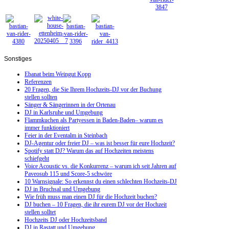
Sonstiges
Ebanat beim Weingut Kopp
Referenzen
20 Fragen, die Sie Ihrem Hochzeits-DJ vor der Buchung
stellen sollten
Sänger & Sängerinnen in der Ortenau
DJ in Karlsruhe und Umgebung
Flammkuchen als Partyessen in Baden-Baden– warum es
immer funktioniert
Feier in der Eventalm in Steinbach
DJ-Agentur oder freier DJ – was ist besser für eure Hochzeit?
Spotify statt DJ? Warum das auf Hochzeiten meistens
schiefgeht
Voice Acoustic vs. die Konkurrenz – warum ich seit Jahren auf
Paveosub 115 und Score-5 schwöre
10 Warnsignale: So erkennst du einen schlechten Hochzeits-DJ
DJ in Bruchsal und Umgebung
Wie früh muss man einen DJ für die Hochzeit buchen?
DJ buchen – 10 Fragen, die ihr eurem DJ vor der Hochzeit
stellen solltet
Hochzeits DJ oder Hochzeitsband
DJ in Rastatt und Umgebung