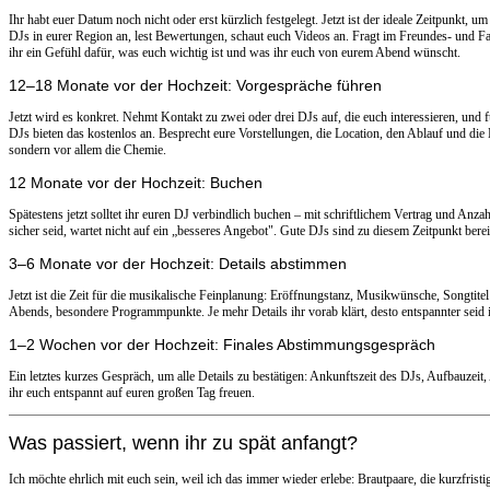
Ihr habt euer Datum noch nicht oder erst kürzlich festgelegt. Jetzt ist der ideale Zeitpunkt, u
DJs in eurer Region an, lest Bewertungen, schaut euch Videos an. Fragt im Freundes- und
ihr ein Gefühl dafür, was euch wichtig ist und was ihr euch von eurem Abend wünscht.
12–18 Monate vor der Hochzeit: Vorgespräche führen
Jetzt wird es konkret. Nehmt Kontakt zu zwei oder drei DJs auf, die euch interessieren, und 
DJs bieten das kostenlos an. Besprecht eure Vorstellungen, die Location, den Ablauf und die 
sondern vor allem die Chemie.
12 Monate vor der Hochzeit: Buchen
Spätestens jetzt solltet ihr euren DJ verbindlich buchen – mit schriftlichem Vertrag und An
sicher seid, wartet nicht auf ein „besseres Angebot". Gute DJs sind zu diesem Zeitpunkt berei
3–6 Monate vor der Hochzeit: Details abstimmen
Jetzt ist die Zeit für die musikalische Feinplanung: Eröffnungstanz, Musikwünsche, Songtitel 
Abends, besondere Programmpunkte. Je mehr Details ihr vorab klärt, desto entspannter seid 
1–2 Wochen vor der Hochzeit: Finales Abstimmungsgespräch
Ein letztes kurzes Gespräch, um alle Details zu bestätigen: Ankunftszeit des DJs, Aufbauzei
ihr euch entspannt auf euren großen Tag freuen.
Was passiert, wenn ihr zu spät anfangt?
Ich möchte ehrlich mit euch sein, weil ich das immer wieder erlebe: Brautpaare, die kurzfrist