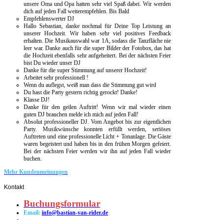
unsere Oma und Opa hatten sehr viel Spaß dabei. Wir werden
dich auf jeden Fall weiterempfehlen. Bis Bald
Empfehlenswerter DJ
Hallo Sebastian, danke nochmal für Deine Top Leistung an
unserer Hochzeit. Wir haben sehr viel positives Feedback
erhalten. Die Musikauswahl war 1A, sodass die Tanzfläche nie
leer war. Danke auch für die super Bilder der Fotobox, das hat
die Hochzeit ebenfalls sehr aufgeheitert. Bei der nächsten Feier
bist Du wieder unser DJ
Danke für die super Stimmung auf unserer Hochzeit!
Arbeitet sehr professionell !
Wenn du auflegst, weiß man dass die Stimmung gut wird
Du hast die Party gestern richtig gerockt! Danke!
Klasse DJ!
Danke für den geilen Auftritt!
Wenn wir mal wieder einen
guten DJ brauchen melde ich mich auf jeden Fall!
Absolut professioneller DJ. Vom Angebot bis zur eigentlichen
Party. Musikwünsche konnten erfüllt werden, seriöses
Auftreten und eine professionelle Licht + Tonanlage. Die Gäste
waren begeistert und haben bis in den frühen Morgen gefeiert.
Bei der nächsten Feier werden wir ihn auf jeden Fall wieder
buchen.
Mehr Kundenmeinungen
Kontakt
Buchungsformular
Email:
info@bastian-van-rider.de