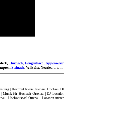
odeck,
Durbach
,
Gengenbach
,
Appenweier
,
aupten,
Steinach
, Willstätt, Neuried
u. v. m.
nburg | Hochzeit feiern Ortenau | Hochzeit DJ
 | Musik für Hochzeit Ortenau | DJ Location
nau | Hochzeitssaal Ortenau | Location mieten