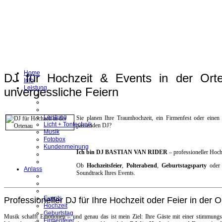
Home
DJ für Hochzeit & Events in der Orte
Info
Leistung
unvergessliche Feiern
Leistung
Sie planen Ihre Traumhochzeit, ein Firmenfest oder eine
Licht + Tontechnik
passenden DJ?
Musik
Fotobox
Kundenmeinung
Ich bin DJ BASTIAN VAN RIDER
– professioneller Hoch
Ob
Hochzeitsfeier
,
Polterabend
,
Geburtstagsparty
ode
Anlass
Soundtrack Ihres Events.
Events
Professioneller DJ für Ihre Hochzeit oder Feier in der 
Hochzeit
Geburtstag
Musik schafft Emotionen – und genau das ist mein Ziel: Ihre Gäste mit einer stimmung
Firmenfeier