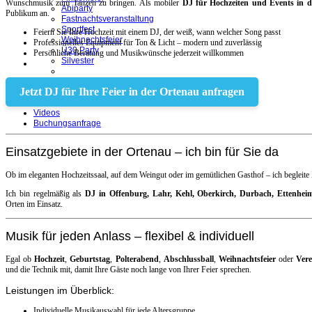
Wunschmusik zum Tanzen zu bringen. Als mobiler
DJ für Hochzeiten und Events in 
Abiparty
Publikum an.
Fastnachtsveranstaltung
Sportfest
Feiern Sie Ihre Hochzeit mit einem DJ, der weiß, wann welcher Song passt
Weihnachtsfeier
Professionelles Equipment für Ton & Licht – modern und zuverlässig
Ü30 Party
Persönliche Beratung und Musikwünsche jederzeit willkommen
Silvester
Jetzt DJ für Ihre Feier in der Ortenau anfragen
Referenzen
Bilder
Videos
Buchungsanfrage
Einsatzgebiete in der Ortenau – ich bin für Sie da
Ob im eleganten Hochzeitssaal, auf dem Weingut oder im gemütlichen Gasthof – ich begleite 
Ich bin regelmäßig als
DJ in Offenburg, Lahr, Kehl, Oberkirch, Durbach, Ettenhei
Orten im Einsatz.
Musik für jeden Anlass – flexibel & individuell
Egal ob
Hochzeit
,
Geburtstag
,
Polterabend
,
Abschlussball
,
Weihnachtsfeier
oder
Vere
und die Technik mit, damit Ihre Gäste noch lange von Ihrer Feier sprechen.
Leistungen im Überblick:
Individuelle Musikauswahl für jede Altersgruppe