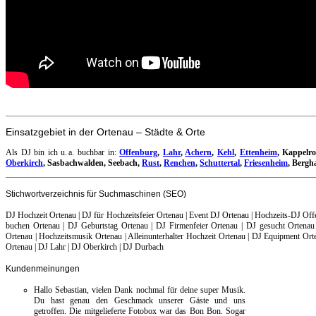
Einsatzgebiet in der Ortenau – Städte & Orte
Als DJ bin ich u. a. buchbar in:
Offenburg
,
Lahr
,
Achern
,
Kehl
,
Ettenheim
, Kappelr
Oberkirch
, Sasbachwalden, Seebach,
Rust
,
Renchen
,
Schuttertal
,
Friesenheim
, Bergh
Stichwortverzeichnis für Suchmaschinen (SEO)
DJ Hochzeit Ortenau | DJ für Hochzeitsfeier Ortenau | Event DJ Ortenau | Hochzeits-DJ Offe
buchen Ortenau | DJ Geburtstag Ortenau | DJ Firmenfeier Ortenau | DJ gesucht Ortenau
Ortenau | Hochzeitsmusik Ortenau | Alleinunterhalter Hochzeit Ortenau | DJ Equipment Orte
Ortenau | DJ Lahr | DJ Oberkirch | DJ Durbach
Kundenmeinungen
Hallo Sebastian, vielen Dank nochmal für deine super Musik.
Du hast genau den Geschmack unserer Gäste und uns
getroffen. Die mitgelieferte Fotobox war das Bon Bon. Sogar