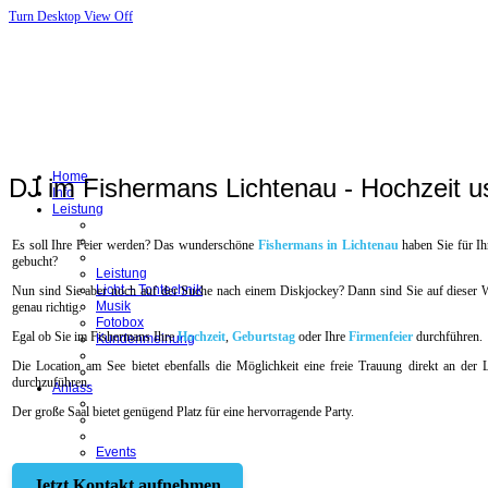
Turn Desktop View Off
Home
DJ im Fishermans Lichtenau - Hochzeit u
Info
Leistung
Es soll Ihre Feier werden? Das wunderschöne
Fishermans in Lichtenau
haben Sie für Ih
gebucht?
Leistung
Licht + Tontechnik
Nun sind Sie aber noch auf der Suche nach einem Diskjockey? Dann sind Sie auf dieser 
Musik
genau richtig.
Fotobox
Egal ob Sie im Fishermans Ihre
Hochzeit
,
Geburtstag
oder Ihre
Firmenfeier
durchführen.
Kundenmeinung
Die Location am See bietet ebenfalls die Möglichkeit eine freie Trauung direkt an der 
durchzuführen.
Anlass
Der große Saal bietet genügend Platz für eine hervorragende Party.
Events
Hochzeit
Jetzt Kontakt aufnehmen
Geburtstag