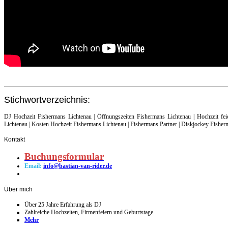
Stichwortverzeichnis:
DJ Hochzeit Fishermans Lichtenau | Öffnungszeiten Fishermans Lichtenau
| Hochzeit fe
Lichtenau
| Kosten Hochzeit Fishermans Lichtenau
| Fishermans Partner
| Diskjockey Fishe
Kontakt
Buchungsformular
Email:
info@bastian-van-rider.de
Über
mich
Über 25 Jahre Erfahrung als DJ
Zahlreiche Hochzeiten, Firmenfeiern und Geburtstage
Mehr