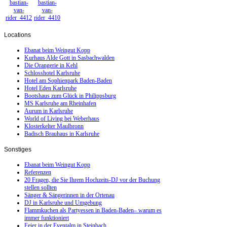
Locations
Ebanat beim Weingut Kopp
Kurhaus Alde Gott in Sasbachwalden
Die Orangerie in Kehl
Schlosshotel Karlsruhe
Hotel am Sophienpark Baden-Baden
Hotel Eden Karlsruhe
Bootshaus zum Glück in Philippsburg
MS Karlsruhe am Rheinhafen
Aurum in Karlsruhe
World of Living bei Weberhaus
Klosterkelter Maulbronn
Badisch Brauhaus in Karlsruhe
Sonstiges
Ebanat beim Weingut Kopp
Referenzen
20 Fragen, die Sie Ihrem Hochzeits-DJ vor der Buchung
stellen sollten
Sänger & Sängerinnen in der Ortenau
DJ in Karlsruhe und Umgebung
Flammkuchen als Partyessen in Baden-Baden– warum es
immer funktioniert
Feier in der Eventalm in Steinbach