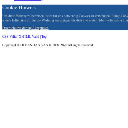
Cookie Hinweis
Um diese Website zu betreiben, ist es für uns notwendig Cookies zu verwenden. Einige Cookie
andere helfen uns dir nur die Werbung anzuzeigen, die dich interessiert. Mehr erfährst du in
Datenschutzerklärung
Akzeptieren
CSS Valid |
XHTML Valid |
Top
Copyright ©
DJ BASTIAN VAN RIDER
2026 All rights reserved.