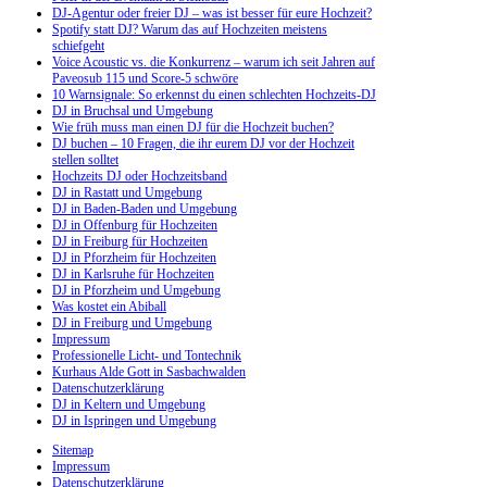
DJ-Agentur oder freier DJ – was ist besser für eure Hochzeit?
Spotify statt DJ? Warum das auf Hochzeiten meistens
schiefgeht
Voice Acoustic vs. die Konkurrenz – warum ich seit Jahren auf
Paveosub 115 und Score-5 schwöre
10 Warnsignale: So erkennst du einen schlechten Hochzeits-DJ
DJ in Bruchsal und Umgebung
Wie früh muss man einen DJ für die Hochzeit buchen?
DJ buchen – 10 Fragen, die ihr eurem DJ vor der Hochzeit
stellen solltet
Hochzeits DJ oder Hochzeitsband
DJ in Rastatt und Umgebung
DJ in Baden-Baden und Umgebung
DJ in Offenburg für Hochzeiten
DJ in Freiburg für Hochzeiten
DJ in Pforzheim für Hochzeiten
DJ in Karlsruhe für Hochzeiten
DJ in Pforzheim und Umgebung
Was kostet ein Abiball
DJ in Freiburg und Umgebung
Impressum
Professionelle Licht- und Tontechnik
Kurhaus Alde Gott in Sasbachwalden
Datenschutzerklärung
DJ in Keltern und Umgebung
DJ in Ispringen und Umgebung
Sitemap
Impressum
Datenschutzerklärung