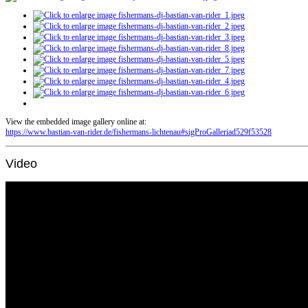
View the embedded image gallery online at:
https://www.bastian-van-rider.de/fishermans-lichtenau#sigProGalleriad529f53528
Video