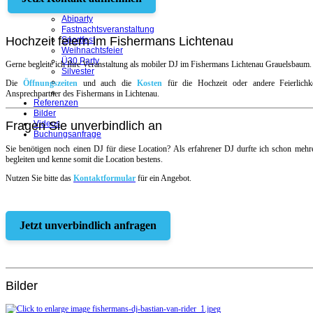
Firmenfeier
Abiparty
Fastnachtsveranstaltung
Hochzeit feiern im Fishermans Lichtenau
Sportfest
Weihnachtsfeier
Ü30 Party
Gerne begleite ich Ihre Veranstaltung als mobiler DJ im Fishermans Lichtenau Grauelsbaum.
Silvester
Die
Öffnungszeiten
und auch die
Kosten
für die Hochzeit oder andere Feierlichke
Ansprechpartner des Fishermans in Lichtenau.
Referenzen
Bilder
Fragen Sie unverbindlich an
Videos
Buchungsanfrage
Sie benötigen noch einen DJ für diese Location? Als erfahrener DJ durfte ich schon mehr
begleiten und kenne somit die Location bestens.
Nutzen Sie bitte das
Kontaktformular
für ein Angebot.
Jetzt unverbindlich anfragen
Bilder