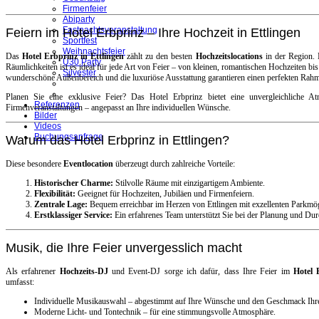
Firmenfeier
Abiparty
Fastnachtsveranstaltung
Feiern im Hotel Erbprinz – Ihre Hochzeit in Ettlingen
Sportfest
Weihnachtsfeier
Das
Hotel Erbprinz in Ettlingen
zählt zu den besten
Hochzeitslocations
in der Region. M
Ü30 Party
Räumlichkeiten ist es ideal für jede Art von Feier – von kleinen, romantischen Hochzeiten bi
Silvester
wunderschöne Außenbereich und die luxuriöse Ausstattung garantieren einen perfekten Rahm
Planen Sie eine exklusive Feier? Das Hotel Erbprinz bietet eine unvergleichliche A
Referenzen
Firmenveranstaltungen – angepasst an Ihre individuellen Wünsche.
Bilder
Videos
Buchungsanfrage
Warum das Hotel Erbprinz in Ettlingen?
Diese besondere
Eventlocation
überzeugt durch zahlreiche Vorteile:
Historischer Charme:
Stilvolle Räume mit einzigartigem Ambiente.
Flexibilität:
Geeignet für Hochzeiten, Jubiläen und Firmenfeiern.
Zentrale Lage:
Bequem erreichbar im Herzen von Ettlingen mit exzellenten Parkmög
Erstklassiger Service:
Ein erfahrenes Team unterstützt Sie bei der Planung und Du
Musik, die Ihre Feier unvergesslich macht
Als erfahrener
Hochzeits-DJ
und Event-DJ sorge ich dafür, dass Ihre Feier im
Hotel 
umfasst:
Individuelle Musikauswahl – abgestimmt auf Ihre Wünsche und den Geschmack Ihre
Moderne Licht- und Tontechnik – für eine stimmungsvolle Atmosphäre.