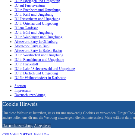
DJ in Ispringen und Umgebung
DJ auf Fuerteventura
DJ in Ettenheim und Umgebung
DJ in Kehl und Umgebung
DJ Friesenheim und Umgebung
DJ in Ortenau und Umgebung
DJ am Gardasee
DJ in Bühl und Umgebung
DJ in Waiblingen und Umgebung
Afterwork Party in Offenburg
Afterwork Party in Bühl
Afterwork Party in Baden-Baden
DJ in Walzbachtal und Umgebung
DJ in Remchingen und Umgebung
DJ in Plankstadt
DJ in Lahr / Schwarzwald und Umgebung
DJ in Durlach und Umgebung
DJ für Weihnachtsfeier in Karlsruhe
Sitemap
Impressum
Datenschutzerklärung
Cookie Hinweis
Um diese Website zu betreiben, ist es für uns notwendig Cookies zu verwenden. Einige Cookie
andere helfen uns dir nur die Werbung anzuzeigen, die dich interessiert. Mehr erfährst du in
Datenschutzerklärung
Akzeptieren
CSS Valid |
XHTML Valid |
Top