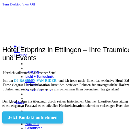
Turn Desktop View Off
Home
Hotel Erbprinz in Ettlingen – Ihre Traumlo
Info
Leistung
und Events
Leistung
Herzlich willkommen auf meiner Seite!
Licht + Tontechnik
Ich bin
DJ BASTIAN VAN RIDER
, und ich freue mich, Ihnen das exklusive
Hotel Er
Musik
Diese elegante
Hochzeitslocation
bietet den perfekten Rahmen für unvergessliche
Hochze
Fotobox
Jubiläen und vieles mehr. Lassen Sie uns gemeinsam Ihren besonderen Tag gestalten!
Kundenmeinung
Das
Hotel Erbprinz
überzeugt durch seinen historischen Charme, luxuriöse Ausstattung 
Anlass
einem eleganten
Festsaal
, einer stilvollen
Hochzeitslocation
oder einer vielseitigen
Eventloc
Jetzt Kontakt aufnehmen
Events
Hochzeit
Geburtstag