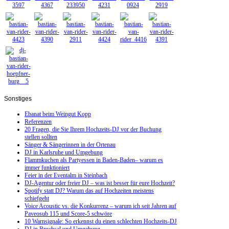
Sonstiges
Ebanat beim Weingut Kopp
Referenzen
20 Fragen, die Sie Ihrem Hochzeits-DJ vor der Buchung
stellen sollten
Sänger & Sängerinnen in der Ortenau
DJ in Karlsruhe und Umgebung
Flammkuchen als Partyessen in Baden-Baden– warum es
immer funktioniert
Feier in der Eventalm in Steinbach
DJ-Agentur oder freier DJ – was ist besser für eure Hochzeit?
Spotify statt DJ? Warum das auf Hochzeiten meistens
schiefgeht
Voice Acoustic vs. die Konkurrenz – warum ich seit Jahren auf
Paveosub 115 und Score-5 schwöre
10 Warnsignale: So erkennst du einen schlechten Hochzeits-DJ
DJ in Bruchsal und Umgebung