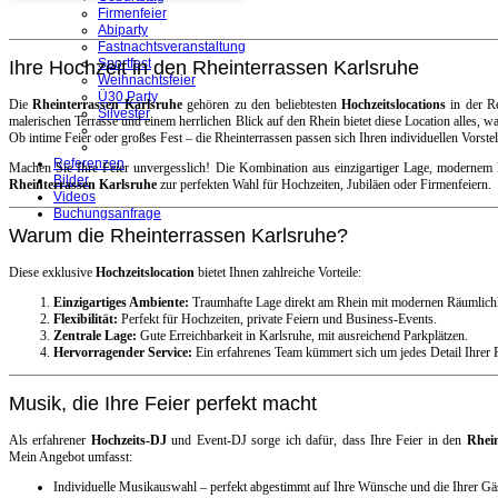
Firmenfeier
Abiparty
Fastnachtsveranstaltung
Sportfest
Ihre Hochzeit in den Rheinterrassen Karlsruhe
Weihnachtsfeier
Ü30 Party
Die
Rheinterrassen Karlsruhe
gehören zu den beliebtesten
Hochzeitslocations
in der Re
Silvester
malerischen Terrasse und einem herrlichen Blick auf den Rhein bietet diese Location alles, wa
Ob intime Feier oder großes Fest – die Rheinterrassen passen sich Ihren individuellen Vorste
Referenzen
Machen Sie Ihre Feier unvergesslich! Die Kombination aus einzigartiger Lage, modernem 
Bilder
Rheinterrassen Karlsruhe
zur perfekten Wahl für Hochzeiten, Jubiläen oder Firmenfeiern.
Videos
Buchungsanfrage
Warum die Rheinterrassen Karlsruhe?
Diese exklusive
Hochzeitslocation
bietet Ihnen zahlreiche Vorteile:
Einzigartiges Ambiente:
Traumhafte Lage direkt am Rhein mit modernen Räumlichk
Flexibilität:
Perfekt für Hochzeiten, private Feiern und Business-Events.
Zentrale Lage:
Gute Erreichbarkeit in Karlsruhe, mit ausreichend Parkplätzen.
Hervorragender Service:
Ein erfahrenes Team kümmert sich um jedes Detail Ihrer F
Musik, die Ihre Feier perfekt macht
Als erfahrener
Hochzeits-DJ
und Event-DJ sorge ich dafür, dass Ihre Feier in den
Rhein
Mein Angebot umfasst:
Individuelle Musikauswahl – perfekt abgestimmt auf Ihre Wünsche und die Ihrer Gä