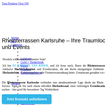
Turn Desktop View Off
Home
Rheinterrassen Karlsruhe – Ihre Traumloc
Info
Leistung
und Events
Leistung
Herzlich willkommen auf meiner Seite!
Licht + Tontechnik
Ich bin
DJ BASTIAN VAN RIDER
, und ich freue mich, Ihnen die
Rheinterrasse
Musik
exklusive
Hochzeitslocation
und Eventlocation, die mit ihrem einzigartigen Ambiente
Fotobox
Hochzeitsfeier
, Geburtstagsfeier oder Firmenveranstaltung bietet. Gemeinsam gestalten wi
Kundenmeinung
Die
Rheinterrassen Karlsruhe
verbinden eine atemberaubende Lage direkt am Rhein m
Anlass
Service. Egal, ob Sie nach einem stilvollen
Hochzeitssaal
, einer vielseitigen
Eventlocati
suchen – hier wird Ihr besonderer Tag Wirklichkeit.
Events
Jetzt Kontakt aufnehmen
Hochzeit
Geburtstag