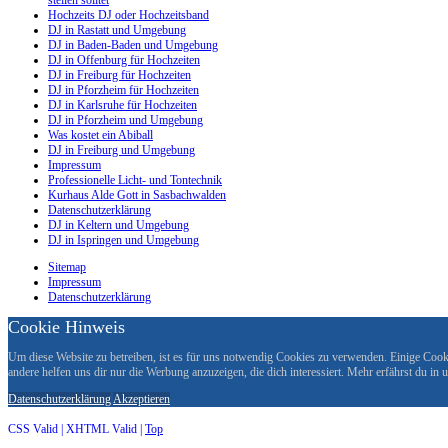
Hochzeits DJ oder Hochzeitsband
DJ in Rastatt und Umgebung
DJ in Baden-Baden und Umgebung
DJ in Offenburg für Hochzeiten
DJ in Freiburg für Hochzeiten
DJ in Pforzheim für Hochzeiten
DJ in Karlsruhe für Hochzeiten
DJ in Pforzheim und Umgebung
Was kostet ein Abiball
DJ in Freiburg und Umgebung
Impressum
Professionelle Licht- und Tontechnik
Kurhaus Alde Gott in Sasbachwalden
Datenschutzerklärung
DJ in Keltern und Umgebung
DJ in Ispringen und Umgebung
Sitemap
Impressum
Datenschutzerklärung
Cookie Hinweis
Um diese Website zu betreiben, ist es für uns notwendig Cookies zu verwenden. Einige Cookie
andere helfen uns dir nur die Werbung anzuzeigen, die dich interessiert. Mehr erfährst du in
Datenschutzerklärung
Akzeptieren
CSS Valid |
XHTML Valid |
Top