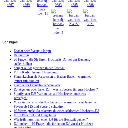
Sonstiges
Ebanat beim Weingut Kopp
Referenzen
20 Fragen, die Sie Ihrem Hochzeits-DJ vor der Buchung
stellen sollten
Sänger & Sängerinnen in der Ortenau
DJ in Karlsruhe und Umgebung
Flammkuchen als Partyessen in Baden-Baden– warum es
immer funktioniert
Feier in der Eventalm in Steinbach
DJ-Agentur oder freier DJ – was ist besser für eure Hochzeit?
Spotify statt DJ? Warum das auf Hochzeiten meistens
schiefgeht
Voice Acoustic vs. die Konkurrenz – warum ich seit Jahren auf
Paveosub 115 und Score-5 schwöre
10 Warnsignale: So erkennst du einen schlechten Hochzeits-DJ
DJ in Bruchsal und Umgebung
Wie früh muss man einen DJ für die Hochzeit buchen?
DJ buchen – 10 Fragen, die ihr eurem DJ vor der Hochzeit
stellen solltet