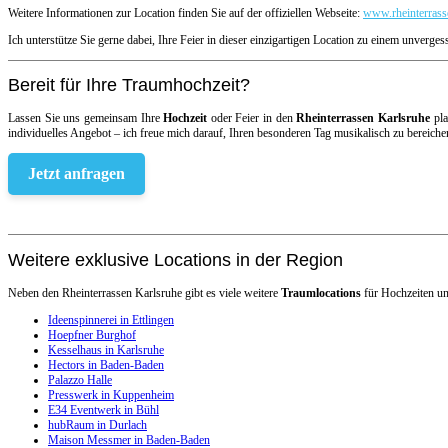
Weitere Informationen zur Location finden Sie auf der offiziellen Webseite:
www.rheinterrass
Ich unterstütze Sie gerne dabei, Ihre Feier in dieser einzigartigen Location zu einem unverge
Bereit für Ihre Traumhochzeit?
Lassen Sie uns gemeinsam Ihre
Hochzeit
oder Feier in den
Rheinterrassen Karlsruhe
pla
individuelles Angebot – ich freue mich darauf, Ihren besonderen Tag musikalisch zu bereiche
Jetzt anfragen
Weitere exklusive Locations in der Region
Neben den Rheinterrassen Karlsruhe gibt es viele weitere
Traumlocations
für Hochzeiten un
Ideenspinnerei in Ettlingen
Hoepfner Burghof
Kesselhaus in Karlsruhe
Hectors in Baden-Baden
Palazzo Halle
Presswerk in Kuppenheim
E34 Eventwerk in Bühl
hubRaum in Durlach
Maison Messmer in Baden-Baden