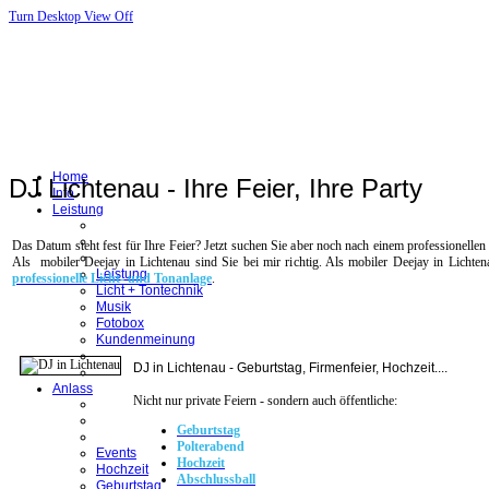
Turn Desktop View Off
Home
DJ Lichtenau - Ihre Feier, Ihre Party
Info
Leistung
Das Datum steht fest für Ihre Feier? Jetzt suchen Sie aber noch nach einem professionellen
Als mobiler Deejay in Lichtenau sind Sie bei mir richtig. Als mobiler Deejay in Lichten
Leistung
professionelle Licht- und Tonanlage
.
Licht + Tontechnik
Musik
Fotobox
Kundenmeinung
DJ in Lichtenau - Geburtstag, Firmenfeier, Hochzeit....
Anlass
Nicht nur private Feiern - sondern auch öffentliche:
Geburtstag
Polterabend
Events
Hochzeit
Hochzeit
Abschlussball
Geburtstag