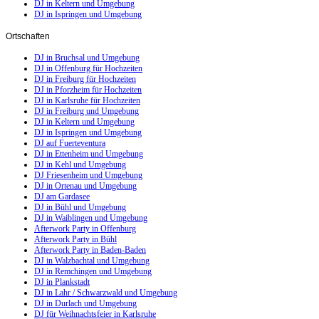
DJ in Keltern und Umgebung
DJ in Ispringen und Umgebung
Ortschaften
DJ in Bruchsal und Umgebung
DJ in Offenburg für Hochzeiten
DJ in Freiburg für Hochzeiten
DJ in Pforzheim für Hochzeiten
DJ in Karlsruhe für Hochzeiten
DJ in Freiburg und Umgebung
DJ in Keltern und Umgebung
DJ in Ispringen und Umgebung
DJ auf Fuerteventura
DJ in Ettenheim und Umgebung
DJ in Kehl und Umgebung
DJ Friesenheim und Umgebung
DJ in Ortenau und Umgebung
DJ am Gardasee
DJ in Bühl und Umgebung
DJ in Waiblingen und Umgebung
Afterwork Party in Offenburg
Afterwork Party in Bühl
Afterwork Party in Baden-Baden
DJ in Walzbachtal und Umgebung
DJ in Remchingen und Umgebung
DJ in Plankstadt
DJ in Lahr / Schwarzwald und Umgebung
DJ in Durlach und Umgebung
DJ für Weihnachtsfeier in Karlsruhe