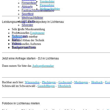
Vereinsfeier
Firmenfeier
Firmenfeier
Abiparty
Weihnachtsfeier
Fastnachtsveranstaltung
Sportfest
Weihnachtsfeier
Ü30 Party
Leistungsumfang - als Diskjockey in Lichtenau
Silvester
Sehr große Musiksammlung
Professionelles
Equipment
Referenzen
Fotobox
auch mietbar
Bilder
Auf und Abbau der Technik
Videos
Professionelles Auftreten
Buchungsanfrage
Transport zum Event
Jetzt eine Anfrage starten - DJ in Lichtenau
Dann nutzen Sie bitte das
Anfrageformular
Buchbar auch hier:
Winnenden
-
Plochingen
-
Gschwend
-
Mutlangen
-
Heubach
-
Ess
Schönwald im Schwarzwald -
Gundelfingen
-
Oberkirch
Fotobox in Lichtenau mieten