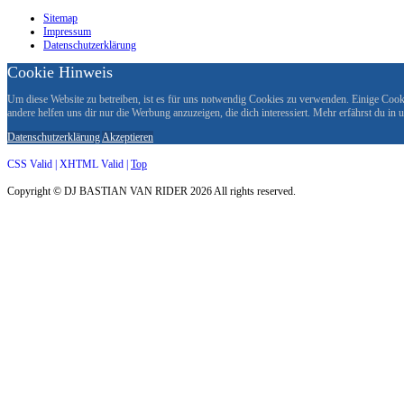
Sitemap
Impressum
Datenschutzerklärung
Cookie Hinweis
Um diese Website zu betreiben, ist es für uns notwendig Cookies zu verwenden. Einige Cookie
andere helfen uns dir nur die Werbung anzuzeigen, die dich interessiert. Mehr erfährst du in
Datenschutzerklärung
Akzeptieren
CSS Valid |
XHTML Valid |
Top
Copyright ©
DJ BASTIAN VAN RIDER
2026 All rights reserved.