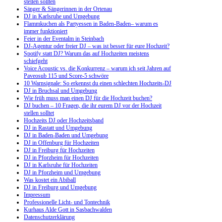
stellen sollten
Sänger & Sängerinnen in der Ortenau
DJ in Karlsruhe und Umgebung
Flammkuchen als Partyessen in Baden-Baden– warum es
immer funktioniert
Feier in der Eventalm in Steinbach
DJ-Agentur oder freier DJ – was ist besser für eure Hochzeit?
Spotify statt DJ? Warum das auf Hochzeiten meistens
schiefgeht
Voice Acoustic vs. die Konkurrenz – warum ich seit Jahren auf
Paveosub 115 und Score-5 schwöre
10 Warnsignale: So erkennst du einen schlechten Hochzeits-DJ
DJ in Bruchsal und Umgebung
Wie früh muss man einen DJ für die Hochzeit buchen?
DJ buchen – 10 Fragen, die ihr eurem DJ vor der Hochzeit
stellen solltet
Hochzeits DJ oder Hochzeitsband
DJ in Rastatt und Umgebung
DJ in Baden-Baden und Umgebung
DJ in Offenburg für Hochzeiten
DJ in Freiburg für Hochzeiten
DJ in Pforzheim für Hochzeiten
DJ in Karlsruhe für Hochzeiten
DJ in Pforzheim und Umgebung
Was kostet ein Abiball
DJ in Freiburg und Umgebung
Impressum
Professionelle Licht- und Tontechnik
Kurhaus Alde Gott in Sasbachwalden
Datenschutzerklärung