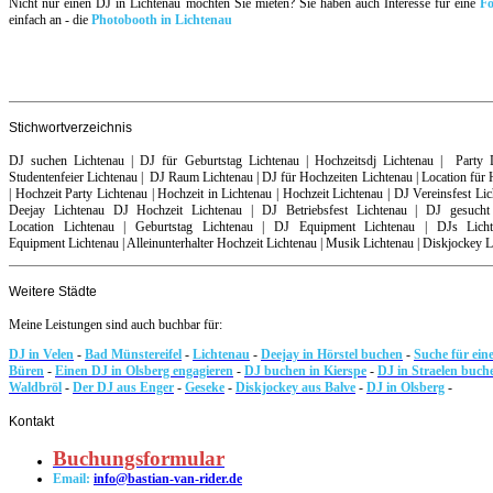
Nicht nur einen DJ in Lichtenau möchten Sie mieten? Sie haben auch Interesse für eine
F
einfach an - die
Photobooth in Lichtenau
Stichwortverzeichnis
DJ suchen Lichtenau | DJ für Geburtstag Lichtenau | Hochzeitsdj Lichtenau | Party 
Studentenfeier Lichtenau | DJ Raum Lichtenau | DJ für Hochzeiten Lichtenau | Location für 
| Hochzeit Party Lichtenau | Hochzeit in Lichtenau | Hochzeit Lichtenau | DJ Vereinsfest Lic
Deejay Lichtenau DJ Hochzeit Lichtenau | DJ Betriebsfest Lichtenau | DJ gesucht 
Location Lichtenau | Geburtstag Lichtenau | DJ Equipment Lichtenau | DJs Lic
Equipment Lichtenau | Alleinunterhalter Hochzeit Lichtenau | Musik Lichtenau | Diskjockey L
Weitere Städte
Meine Leistungen sind auch buchbar für:
DJ in Velen
-
Bad Münstereifel
-
Lichtenau
-
Deejay in Hörstel buchen
-
Suche für ein
Büren
-
Einen DJ in Olsberg engagieren
-
DJ buchen in Kierspe
-
DJ in Straelen buc
Waldbröl
-
Der DJ aus Enger
-
Geseke
-
Diskjockey aus Balve
-
DJ in Olsberg
-
Kontakt
Buchungsformular
Email:
info@bastian-van-rider.de